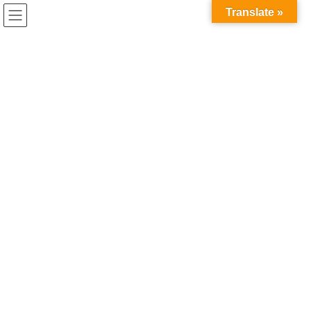
コ
ナ
兎家（うさぎや）Hotel & Guesthouse ホーチミンの日本人
Translate »
ン
ビ
宿 ～Usagiyah～
テ
ゲ
ン
ー
ホーチミンから離れて
ツ
シ
へ
ョ
ス
ン
HOME
ホーチミンから離れて
7月11日(土)大阪うさぎ会
開催のお知らせ
キ
に
ッ
移
プ
動
2026年5月10日
/ 最終更新日時 :
2026年7月9日
ホーチミンから離れて
7月11日(土)大阪うさぎ会
開催の
お知らせ
大阪うさぎ会 開催のお知
らせ