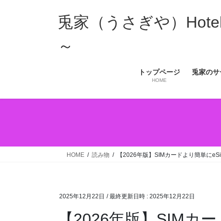
コ
ナ
ン
ビ
兎家（うさぎや）Hotel 
テ
ゲ
ン
ー
～
ツ
シ
へ
ョ
トップページ
兎家のサ
ス
ン
HOME
キ
に
ッ
移
プ
動
HOME
読み物
【2026年版】SIMカードより簡単にeSim
2025年12月22日
/ 最終更新日時 :
2025年12月22日
【2026年版】SIMカード