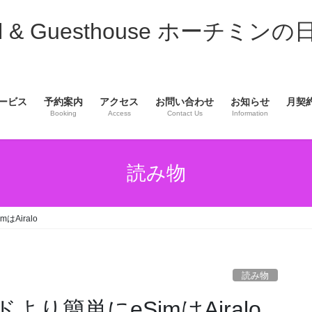
& Guesthouse ホーチミンの
ービス
予約案内
アクセス
お問い合わせ
お知らせ
月契
Booking
Access
Contact Us
Information
読み物
はAiralo
読み物
より簡単にeSimはAiralo