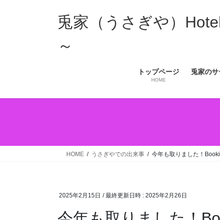
コ
ナ
ン
ビ
兎家（うさぎや）Hotel 
テ
ゲ
ン
ー
～
ツ
シ
へ
ョ
トップページ
兎家のサ
ス
ン
HOME
キ
に
ッ
移
プ
動
HOME
うさぎやでの出来事
今年も取りました！Bookin
2025年2月15日
/ 最終更新日時 :
2025年2月26日
今年も取りました！Book