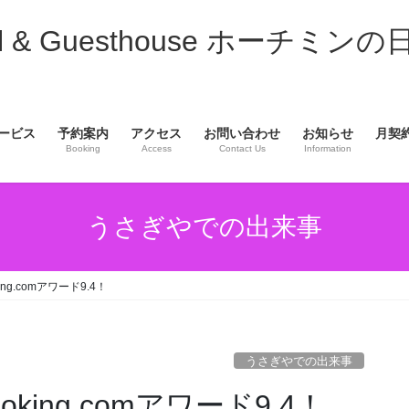
& Guesthouse ホーチミンの
ービス
予約案内
アクセス
お問い合わせ
お知らせ
月契
Booking
Access
Contact Us
Information
うさぎやでの出来事
g.comアワード9.4！
うさぎやでの出来事
ing.comアワード9.4！