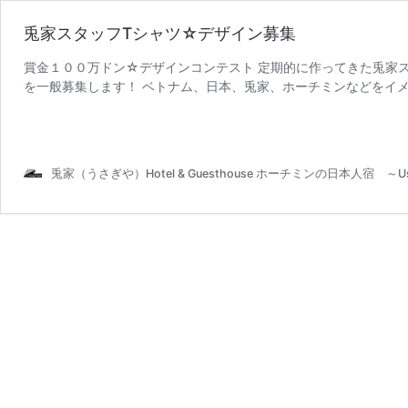
兎家スタッフTシャツ☆デザイン募集
賞金１００万ドン☆デザインコンテスト 定期的に作ってきた兎家
を一般募集します！ ベトナム、日本、兎家、ホーチミンなどをイ
兎
いただいて結構です。 前 …
続きを読む
家
ス
タ
兎家（うさぎや）Hotel & Guesthouse ホーチミンの日本人宿 ～Us
ッ
フ
T
シ
ャ
ツ
☆
デ
ザ
イ
ン
募