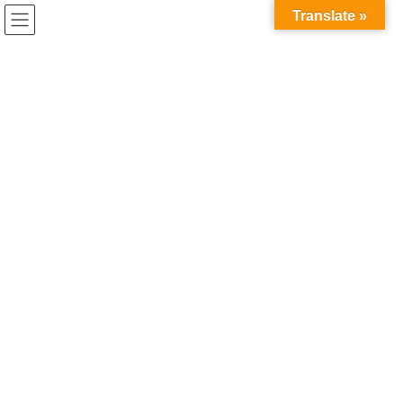
コ
ナ
兎家（うさぎや）Hotel & Guesthouse ホーチミンの日本人
Translate »
ン
ビ
宿 ～Usagiyah～
テ
ゲ
ン
ー
うさぎやでの出来事
ツ
シ
へ
ョ
ス
ン
HOME
うさぎやでの出来事
2025年2～3月ボランティアスタッフより
キ
に
ッ
移
プ
動
2025年3月17日
/ 最終更新日時 :
2025年3月17日
うさぎやでの出来事
2025年2～3月ボランティアスタッ
フより
２～３月の繁忙期は例年大学生がたくさん来ていただいていま
す。
そんな忙しい時期に女子大生のあいかちゃんがボランティアスタ
ッフとして来てくれました。