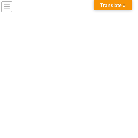
コ
ナ
兎家（うさぎや）Hotel & Guesthouse ホーチミンの日本人
Translate »
ン
ビ
宿 ～Usagiyah～
テ
ゲ
ン
ー
ツ
シ
へ
ョ
Previous
Next
ス
ン
キ
に
ッ
移
プ
動
ベトナム入国状況
●ビザ無しでの入国は45日まで滞在可。
●ベトナム出国チケットの提示不要。片道チケットで
OK！
●パスポートの有効期限は6ヶ月以上必要です。
いつでも気軽にベトナムにお越しください(^^)