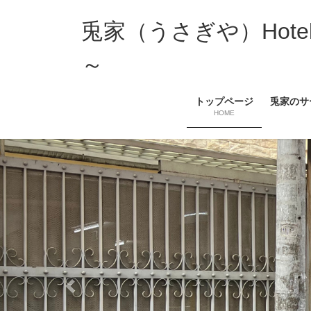
コ
ナ
ン
ビ
兎家（うさぎや）Hotel 
テ
ゲ
ン
ー
～
ツ
シ
へ
ョ
トップページ
兎家のサ
ス
ン
HOME
キ
に
ッ
移
プ
動
Previous