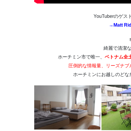
YouTuberの
→
Matt Ri
綺麗で清潔
ホーチミン市で唯一、
ベトナム全
圧倒的な情報量、リーズナブ
ホーチミンにお越しのどな