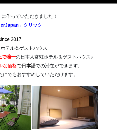
ゲストに作っていただきました！
derJapan
←クリック
since 2017
なホテル＆ゲストハウス
土で唯一
の日本人常駐ホテル＆ゲストハウス♪
ルな価格
で
日本語
での滞在ができます。
たにでもおすすめしていただけます。