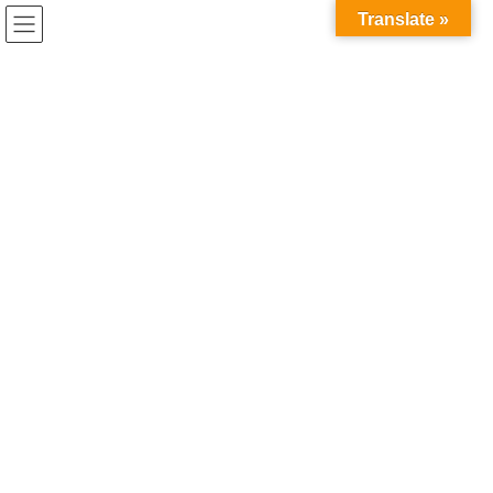
コ
ナ
兎家（うさぎや）Hotel & Guesthouse ホーチミンの日本人
Translate »
ン
ビ
宿 ～Usagiyah～
テ
ゲ
ン
ー
ツ
シ
へ
ョ
Previous
Next
ス
ン
キ
に
ッ
移
プ
動
ベトナム入国状況
●ビザ無しでの入国は45日まで滞在可。
●ベトナム出国チケットの提示不要。片道チケットで
OK！
●パスポートの有効期限は6ヶ月以上必要です。
いつでも気軽にベトナムにお越しください(^^)