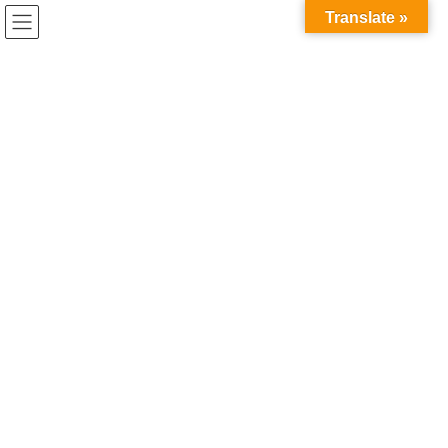
コ
ナ
兎家（うさぎや）Hotel & Guesthouse ホーチミンの日本人
Translate »
ン
ビ
宿 ～Usagiyah～
テ
ゲ
ン
ー
ホーチミンから離れて
ツ
シ
へ
ョ
ス
ン
HOME
ホーチミンから離れて
ラオスまでの道（２日目）
キ
に
ッ
移
プ
動
2018年10月23日
/ 最終更新日時 :
2020年5月21日
ホーチミンから離れて
ラオスまでの道（２日目）
ラオスまでの道、第2話。
昨日の午前10時頃に応急処置して何処かへ走り去ったバス。
果たして今日こそラオスにたどり着けるのか！？
移動メモ
10:00バス修理完了し、迎えに来る