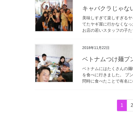
キャバクラじゃな
美味しすぎて楽しすぎるヤ
てたヤギ屋に行かなくなっ
お店の若いスタッフの子たち
2018年11月22日
ベトナムつけ麺ブ
ベトナムにはたくさんの麺
を食べに行きました。 ブ
問時に食べたことで有名にな
投
固
1
稿
定
ペ
の
ー