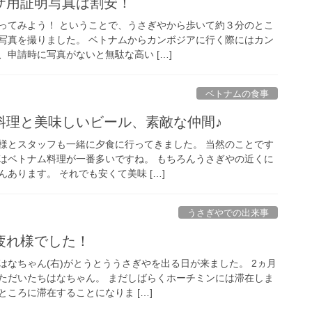
ザ用証明写真は割安！
ってみよう！ ということで、うさぎやから歩いて約３分のとこ
写真を撮りました。 ベトナムからカンボジアに行く際にはカン
申請時に写真がないと無駄な高い […]
ベトナムの食事
料理と美味しいビール、素敵な仲間♪
様とスタッフも一緒に夕食に行ってきました。 当然のことです
はベトナム料理が一番多いですね。 もちろんうさぎやの近くに
あります。 それでも安くて美味 […]
うさぎやでの出来事
疲れ様でした！
はなちゃん(右)がとうとううさぎやを出る日が来ました。 2ヵ月
ただいたちはなちゃん。 まだしばらくホーチミンには滞在しま
ころに滞在することになりま […]