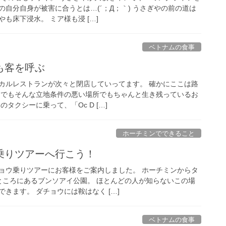
自分自身が被害に合うとは…(´；Д；｀) うさぎやの前の道は
も床下浸水。 ミア様も浸 […]
ベトナムの食事
も客を呼ぶ
カルレストランが次々と閉店していってます。 確かにここは路
 でもそんな立地条件の悪い場所でもちゃんと生き残っているお
タクシーに乗って、「Oc D […]
ホーチミンでできること
乗りツアーへ行こう！
ョウ乗りツアーにお客様をご案内しました。 ホーチミンからタ
ところにあるブンソアイ公園。 ほとんどの人が知らないこの場
きます。 ダチョウには鞍はなく […]
ベトナムの食事