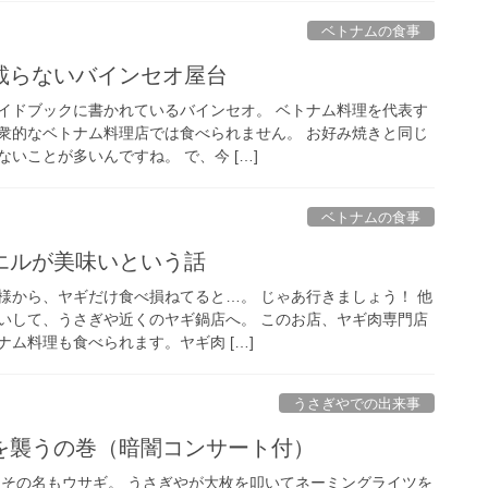
ベトナムの食事
載らないバインセオ屋台
イドブックに書かれているバインセオ。 ベトナム料理を代表す
衆的なベトナム料理店では食べられません。 お好み焼きと同じ
いことが多いんですね。 で、今 […]
ベトナムの食事
エルが美味いという話
様から、ヤギだけ食べ損ねてると…。 じゃあ行きましょう！ 他
いして、うさぎや近くのヤギ鍋店へ。 このお店、ヤギ肉専門店
ム料理も食べられます。ヤギ肉 […]
うさぎやでの出来事
を襲うの巻（暗闇コンサート付）
 その名もウサギ。 うさぎやが大枚を叩いてネーミングライツを