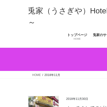
コ
ナ
ン
ビ
兎家（うさぎや）Hotel 
テ
ゲ
ン
ー
～
ツ
シ
へ
ョ
トップページ
兎家のサ
ス
ン
HOME
キ
に
ッ
移
プ
動
HOME
2018年11月
2018年11月30日