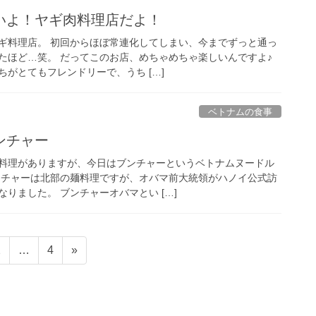
いよ！ヤギ肉料理店だよ！
ギ料理店。 初回からほぼ常連化してしまい、今までずっと通っ
たほど…笑。 だってこのお店、めちゃめちゃ楽しいんですよ♪
がとてもフレンドリーで、うち […]
ベトナムの食事
ンチャー
料理がありますが、今日はブンチャーというベトナムヌードル
ンチャーは北部の麺料理ですが、オバマ前大統領がハノイ公式訪
りました。 ブンチャーオバマとい […]
固
固
2
…
4
»
定
定
ペ
ペ
ー
ー