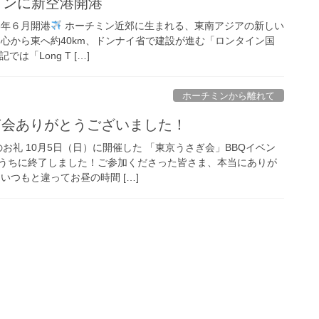
チミンに新空港開港
6年６月開港
ホーチミン近郊に生まれる、東南アジアの新しい
中心から東へ約40km、ドンナイ省で建設が進む「ロンタイン国
は「Long T […]
ホーチミンから離れて
ぎ会ありがとうございました！
のお礼 10月5日（日）に開催した 「東京うさぎ会」BBQイベン
うちに終了しました！ご参加くださった皆さま、本当にありが
いつもと違ってお昼の時間 […]