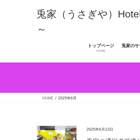
コ
ナ
ン
ビ
兎家（うさぎや）Hotel 
テ
ゲ
ン
ー
～
ツ
シ
へ
ョ
トップページ
兎家のサ
ス
ン
HOME
キ
に
ッ
移
プ
動
HOME
2025年6月
2025年6月13日