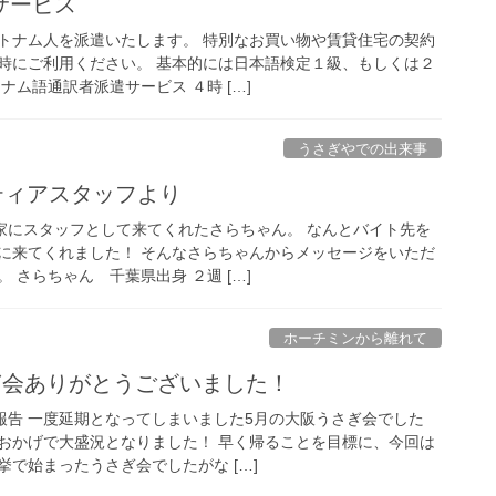
サービス
トナム人を派遣いたします。 特別なお買い物や賃貸住宅の契約
時にご利用ください。 基本的には日本語検定１級、もしくは２
ナム語通訳者派遣サービス ４時 […]
うさぎやでの出来事
ンティアスタッフより
家にスタッフとして来てくれたさらちゃん。 なんとバイト先を
に来てくれました！ そんなさらちゃんからメッセージをいただ
 さらちゃん 千葉県出身 ２週 […]
ホーチミンから離れて
ぎ会ありがとうございました！
ご報告 一度延期となってしまいました5月の大阪うさぎ会でした
おかげで大盛況となりました！ 早く帰ることを目標に、今回は
で始まったうさぎ会でしたがな […]