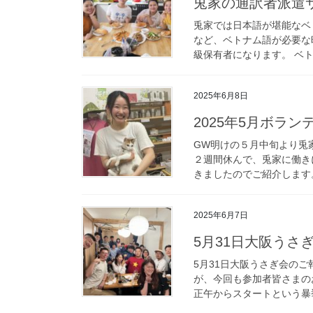
兎家の通訳者派遣
兎家では日本語が堪能なベ
など、ベトナム語が必要な
級保有者になります。 ベト
2025年6月8日
2025年5月ボラ
GW明けの５月中旬より兎
２週間休んで、兎家に働き
きましたのでご紹介します。
2025年6月7日
5月31日大阪うさ
5月31日大阪うさぎ会の
が、今回も参加者皆さまの
正午からスタートという暴挙