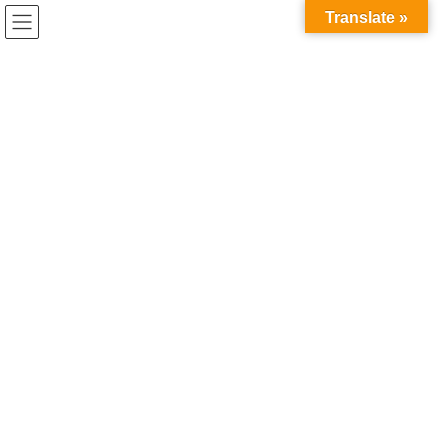
コ
ナ
兎家（うさぎや）Hotel & Guesthouse ホーチミンの日本人
Translate »
ン
ビ
宿 ～Usagiyah～
テ
ゲ
ン
ー
2025年9月
ツ
シ
へ
ョ
ス
ン
HOME
2025年9月
キ
に
ッ
移
プ
動
2025年9月17日
ホーチミンでできること
ベトナムでタクシー乗るならGrab
アプリで
公共交通機関のほとんどがバスとタクシーのホーチミン。 タクシ
ーも英語を話せない運転手が多いので行き先を伝えるのも大変！
そんなホーチミンで簡単に呼べてドライバーと話さなくても目的
地に連れてってくれて、さらに乗る前に料金が […]