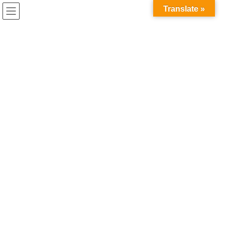
コ
ナ
兎家（うさぎや）Hotel & Guesthouse ホーチミンの日本人
Translate »
ン
ビ
宿 ～Usagiyah～
テ
ゲ
ン
ー
ホーチミンから離れて
ツ
シ
へ
ョ
ス
ン
HOME
ホーチミンから離れて
京都の豚ホルモン焼肉
キ
に
ッ
移
プ
動
2018年9月19日
/ 最終更新日時 :
2020年5月21日
ホーチミンから離れて
京都の豚ホルモン焼肉
一時帰国するといつも飲みに誘ってくれる友達と焼き肉に行きま
した。
「ホルモン焼き行こや」と予約をとってくれたお店は京都駅から
徒歩３分くらい。
昔ながらの住宅地の中にありました。