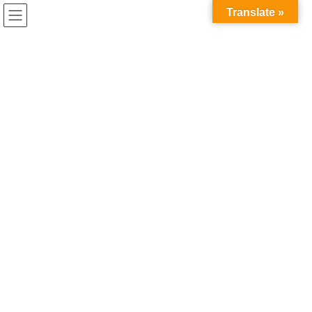
コ
ナ
兎家（うさぎや）Hotel & Guesthouse ホーチミンの日本人
Translate »
ン
ビ
宿 ～Usagiyah～
テ
ゲ
ン
ー
ホーチミンでできること
ツ
シ
へ
ョ
ス
ン
HOME
ホーチミンでできること
クチトンネル・ベンディン
キ
に
ッ
移
プ
動
2020年5月17日
/ 最終更新日時 :
2020年5月21日
ホーチミンでできること
クチトンネル・ベンディン
ホーチミン観光で外国人観光客に人気の場所と言えば、メコン川
クルーズですね。
はい、今日はクチトンネルに来ました。
観光地になっているクチトンネルという場所はベンユックとベン
ディンの２ヶ所あります。
今回はベンディンという方のクチトンネルに行ってきました。