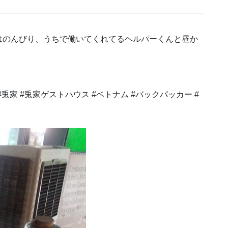
はのんびり、うちで働いてくれてるヘルパーくんと昼か
や #兎家 #兎家ゲストハウス #ベトナム #バックパッカー #