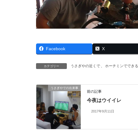
Facebook
X
うさぎやの近くで
、
ホーチミンででき
カテゴリー
うさぎやでの出来事
前の記事
今夜はウイイレ
2017年9月11日