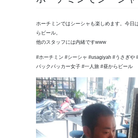
ホーチミンではシーシャも楽しめます。今日
らビール。
他のスタッフには内緒ですwww
#ホーチミン #シーシャ #usagiyah #うさぎ
バックパッカー女子 #一人旅 #昼からビール