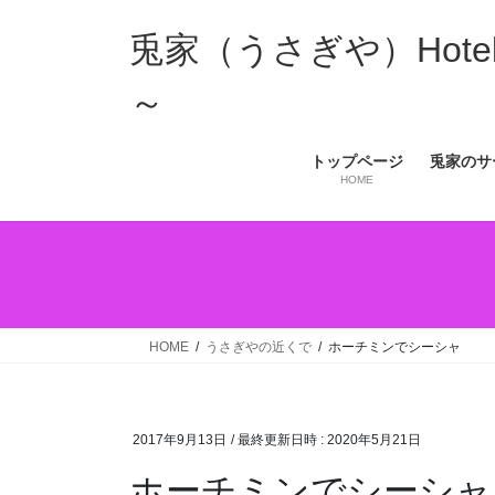
コ
ナ
ン
ビ
兎家（うさぎや）Hotel 
テ
ゲ
ン
ー
～
ツ
シ
へ
ョ
トップページ
兎家のサ
ス
ン
HOME
キ
に
ッ
移
プ
動
HOME
うさぎやの近くで
ホーチミンでシーシャ
2017年9月13日
/ 最終更新日時 :
2020年5月21日
ホーチミンでシーシャ