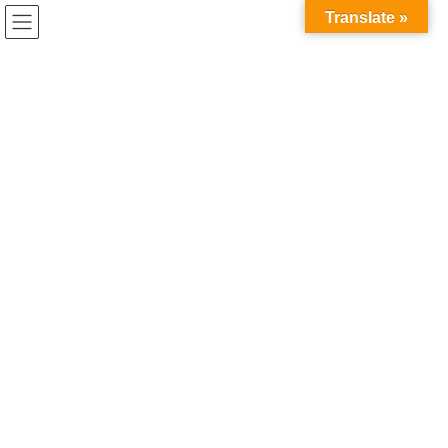
コ
ナ
兎家（うさぎや）Hotel & Guesthouse ホーチミンの日本人
Translate »
ン
ビ
宿 ～Usagiyah～
テ
ゲ
ン
ー
うさぎやの近くで
ツ
シ
へ
ョ
ス
ン
HOME
うさぎやの近くで
ホーチミンのナイトマーケット
キ
に
ッ
移
プ
動
2018年6月6日
/ 最終更新日時 :
2020年5月21日
うさぎやの近くで
ホーチミンのナイトマーケット
ホーチミンのナイトマーケット。
ベンタイン市場横に午後7時頃から日付変わるくらいまでやってま
す。
最近は適正価格で売ってるお店も増えてきました♪
もしナイトマーケットに行きたい方がいましたら、買い物のコツ