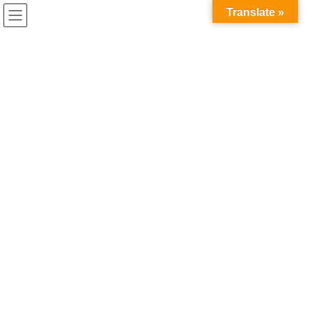
コ
ナ
兎家（うさぎや）Hotel & Guesthouse ホーチミンの日本人
Translate »
ン
ビ
宿 ～Usagiyah～
テ
ゲ
ン
ー
ホーチミンでできること
ツ
シ
へ
ョ
ス
ン
HOME
ホーチミンでできること
兎家限定ダチョウ乗りツアーへ行こう！
キ
に
ッ
移
プ
動
2018年11月24日
/ 最終更新日時 :
2020年5月21日
ホーチミンでできること
兎家限定ダチョウ乗りツアーへ行
こう！
うさぎや限定ツアー、ダチョウ乗りツアーにお客様をご案内しま
した。
ホーチミンからタクシーで1時間以上離れたところにあるブンソア
イ公園。