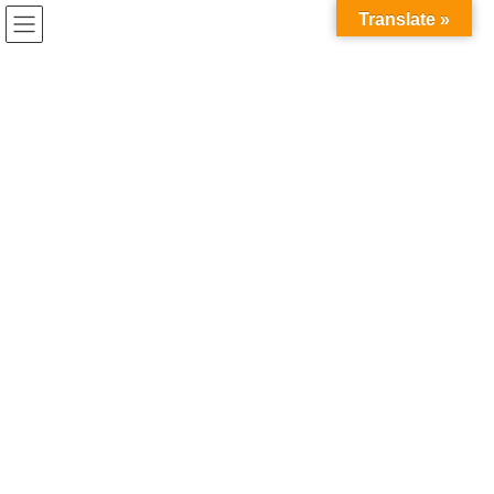
コ
ナ
兎家（うさぎや）Hotel & Guesthouse ホーチミンの日本人
Translate »
ン
ビ
宿 ～Usagiyah～
テ
ゲ
ン
ー
うさぎやでの出来事
ツ
シ
へ
ョ
ス
ン
HOME
うさぎやでの出来事
クリスマスの準備
キ
に
ッ
移
プ
動
2018年12月5日
/ 最終更新日時 :
2020年5月21日
うさぎやでの出来事
クリスマスの準備
12月に入り、クリスマスもだんだん近づいてきました。
うさぎやでもクリスマスの飾り付けが始まりました。
そんなに派手なことはできないけど、少しでも来てきただいたお
客様にクリスマスの雰囲気を楽しんで頂こうとがんばってます。
朝食時の音楽はクリスマスジャズに、夜はほんと少しだけれどイ
ルミネーションを付けています。