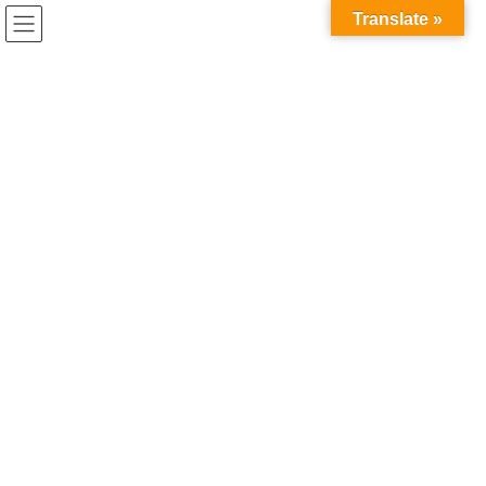
コ
ナ
兎家（うさぎや）Hotel & Guesthouse ホーチミンの日本人
Translate »
ン
ビ
宿 ～Usagiyah～
テ
ゲ
ン
ー
うさぎやでの出来事
ツ
シ
へ
ョ
ス
ン
HOME
うさぎやでの出来事
ゲストハウスの前が川に！
キ
に
ッ
移
プ
動
2017年9月20日
/ 最終更新日時 :
2020年5月21日
うさぎやでの出来事
ゲストハウスの前が川に！
ホーチミンの5～10月は雨季になります。
今朝振り出しだスコールはなかなかやまず、ゲストハウスの前が
川になりました。
さすがにここまで降るのはそうそうありませんので、心配せずに
お越しいただけたらと思います。
うさぎやではお客様のご要望に備え、ボートをご用意してお待ち