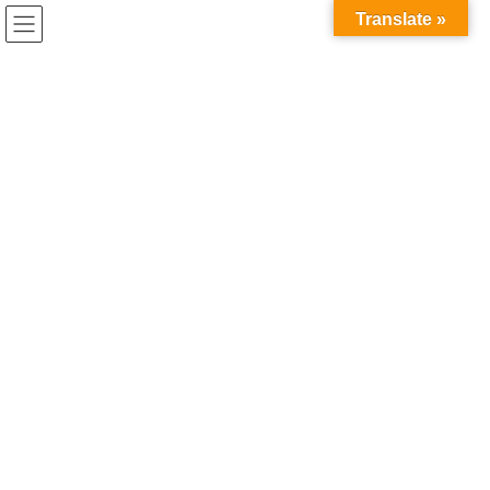
コ
ナ
兎家（うさぎや）Hotel & Guesthouse ホーチミンの日本人
Translate »
ン
ビ
宿 ～Usagiyah～
テ
ゲ
ン
ー
うさぎやでの出来事
ツ
シ
へ
ョ
ス
ン
HOME
うさぎやでの出来事
女性の日にはプレゼントを
キ
に
ッ
移
プ
動
2017年10月20日
/ 最終更新日時 :
2020年5月21日
うさぎやでの出来事
女性の日にはプレゼントを
今日は女性の日。
ベトナムでは10月20日に女性にプレゼントを贈る習慣がありま
す。
奥さんや彼女にプレゼントを贈らないと大変なことになっちゃい
ます（笑）