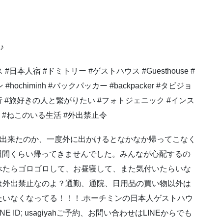
♪
 #日本人宿 #ドミトリー #ゲストハウス #Guesthouse #
hochiminh #バックパッカー #backpacker #タビジョ
行 #旅好きの人と繋がりたい #フォトジェニック #インス
らし #ねこのいる生活 #外出禁止令