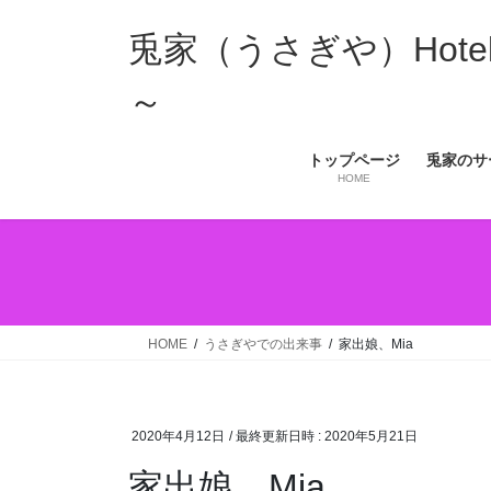
コ
ナ
ン
ビ
兎家（うさぎや）Hotel 
テ
ゲ
ン
ー
～
ツ
シ
へ
ョ
トップページ
兎家のサ
ス
ン
HOME
キ
に
ッ
移
プ
動
HOME
うさぎやでの出来事
家出娘、Mia
2020年4月12日
/ 最終更新日時 :
2020年5月21日
家出娘、Mia