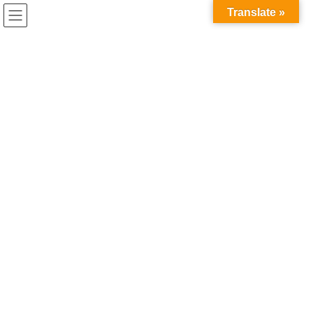
コ
ナ
兎家（うさぎや）Hotel & Guesthouse ホーチミンの日本人
Translate »
ン
ビ
宿 ～Usagiyah～
テ
ゲ
ン
ー
うさぎやでの出来事
ツ
シ
へ
ョ
ス
ン
HOME
うさぎやでの出来事
日越交流バーベキュー
キ
に
ッ
移
プ
動
2018年10月19日
/ 最終更新日時 :
2020年5月21日
うさぎやでの出来事
日越交流バーベキュー
日本語を学ぶベトナム学生との交流会！
うさぎやテラスでバーベキューをしました♪
ベトナムでは日本語を勉強している人達が本当に多いんです。
ですが、彼女たちはネイティブな日本語にふれることはあまりあ
りません。