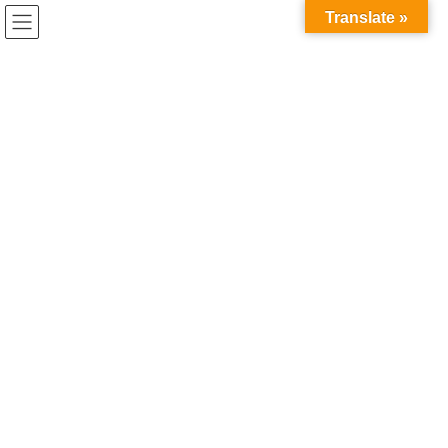
コ
ナ
兎家（うさぎや）Hotel & Guesthouse ホーチミンの日本人
Translate »
ン
ビ
宿 ～Usagiyah～
テ
ゲ
ン
ー
うさぎやでの出来事
ツ
シ
へ
ョ
ス
ン
HOME
うさぎやでの出来事
１２月といえば…
キ
に
ッ
移
プ
動
2017年12月1日
/ 最終更新日時 :
2020年5月21日
うさぎやでの出来事
１２月といえば…
今日から12月。
もう今年も残すところ１ヶ月ですね。
ほんとあっという間…(;´д｀)
ところで12月といえばクリスマス！
過去はサンタクロース撲滅協会に属していましたが、この仕事を