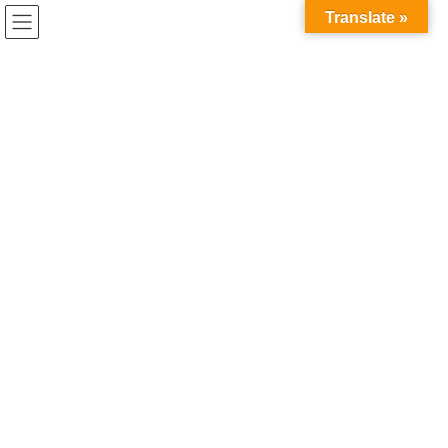
コ
ナ
兎家（うさぎや）Hotel & Guesthouse ホーチミンの日本人
Translate »
ン
ビ
宿 ～Usagiyah～
テ
ゲ
ン
ー
うさぎやでの出来事
ツ
シ
へ
ョ
ス
ン
HOME
うさぎやでの出来事
Newスタッフご紹介☆
キ
に
ッ
移
プ
動
2018年8月23日
/ 最終更新日時 :
2020年5月21日
うさぎやでの出来事
Newスタッフご紹介☆
うさぎやに新しいスタッフが来ました！
左 Duyenちゃん
右 Haちゃん
ふたりとも日本語ペラペラですごくいい子たちですヽ(・∀・)ノ
それにふたりともめちゃ可愛いんです！