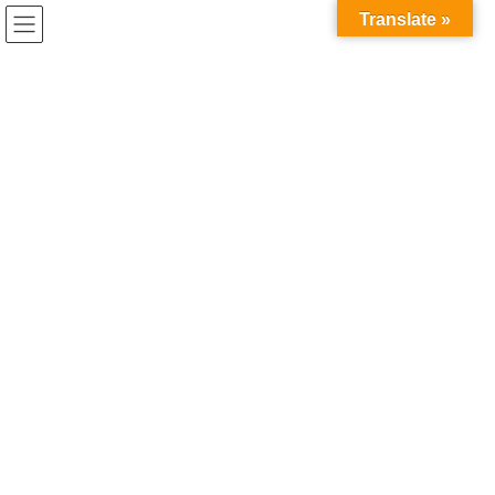
コ
ナ
兎家（うさぎや）Hotel & Guesthouse ホーチミンの日本人
Translate »
ン
ビ
宿 ～Usagiyah～
テ
ゲ
ン
ー
ベトナムの食事
ツ
シ
へ
ョ
ス
ン
HOME
ベトナムの食事
キ
に
美味しいベトナム料理と美味しいビール、素敵な仲間♪
ッ
移
プ
動
2018年11月29日
/ 最終更新日時 :
2020年5月21日
ベトナムの食事
美味しいベトナム料理と美味しい
ビール、素敵な仲間♪
うさぎやにお泊まりのお客様とスタッフも一緒に夕食に行ってき
ました。
当然のことですがお客様からのリクエストはベトナム料理が一番
多いですね。