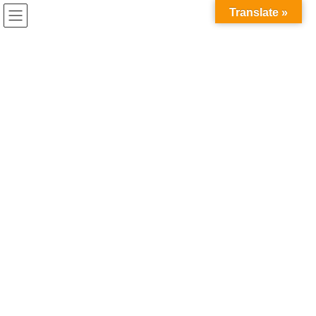
コ
ナ
兎家（うさぎや）Hotel & Guesthouse ホーチミンの日本人
Translate »
ン
ビ
宿 ～Usagiyah～
テ
ゲ
ン
ー
ベトナムの食事
ツ
シ
へ
ョ
ス
ン
HOME
ベトナムの食事
タオディエンOishiTown♪
キ
に
ッ
移
プ
動
2018年7月8日
/ 最終更新日時 :
2020年5月21日
ベトナムの食事
タオディエンOishiTown♪
ホーチミンのオシャレスポット、タオディエンに先週できた
OishiTownというスポット。
日本食（ベトナム料理もある！）の屋台村にあるbarに来てみまし
た。
昼間ということもあり、ちょっとお客さんは少なく、逆に週末の