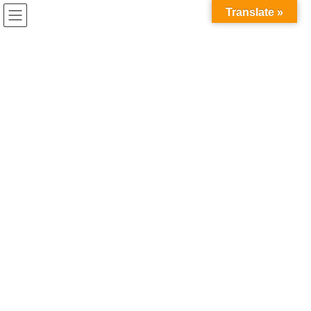
コ
ナ
兎家（うさぎや）Hotel & Guesthouse ホーチミンの日本人
Translate »
ン
ビ
宿 ～Usagiyah～
テ
ゲ
ン
ー
ベトナムの食事
ツ
シ
へ
ョ
ス
ン
HOME
ベトナムの食事
料理は早いがビールは遅い
キ
に
ッ
移
プ
動
2018年8月14日
/ 最終更新日時 :
2020年5月21日
ベトナムの食事
料理は早いがビールは遅い
近所のローカルベトナム料理レストラン。
まず間違いなく外国人で利用してるのはうちだけでしょう（笑）
いつも暇そうにしてて、いつ潰れてもおかしくない(失礼)くらいお
客さんが入ってません。
でもスタッフはめっちゃフレンドリーなんですよ♪