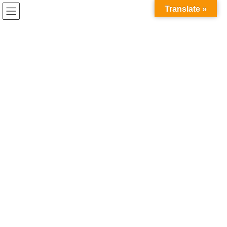
コ
ナ
兎家（うさぎや）Hotel & Guesthouse ホーチミンの日本人
Translate »
ン
ビ
宿 ～Usagiyah～
テ
ゲ
ン
ー
うさぎやでの出来事
ツ
シ
へ
ョ
ス
ン
HOME
うさぎやでの出来事
あっくんの友達であっくんのお姉さん
キ
に
ッ
移
プ
動
2018年4月9日
/ 最終更新日時 :
2020年5月21日
うさぎやでの出来事
あっくんの友達であっくんのお姉
さん
あっくんの友達とあっくんの姉がうさぎやで出会いました（笑）
旅の途中で出会った人と再会することはよくありますが、たまた
ま泊まった宿で友達のお姉さん（弟の友人）と出会う。。。
こんなことってあるんですねー！