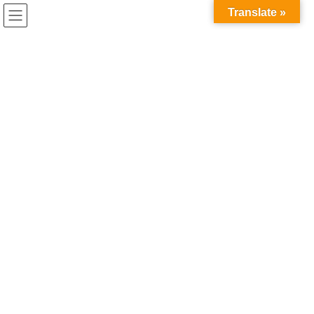
コ
ナ
兎家（うさぎや）Hotel & Guesthouse ホーチミンの日本人
Translate »
ン
ビ
宿 ～Usagiyah～
テ
ゲ
ン
ー
ゲストハウスのお客様
ツ
シ
へ
ョ
ス
ン
HOME
ゲストハウスのお客様
ローカルレストランでお客様と食事会♪
キ
に
ッ
移
プ
動
2018年8月25日
/ 最終更新日時 :
2020年5月21日
ゲストハウスのお客様
ローカルレストランでお客様と食
事会♪
夏休みシーズンになってきて、お客様も大学生が大半をしめてき
ました！
毎日たくさんの大学生バックパッカーがチェックインしてきてく
れています。