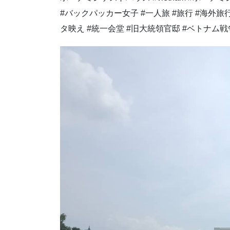
#バックパッカー女子 #一人旅 #旅行 #海外旅
タ映え #統一会堂 #旧大統領官邸 #ベトナム