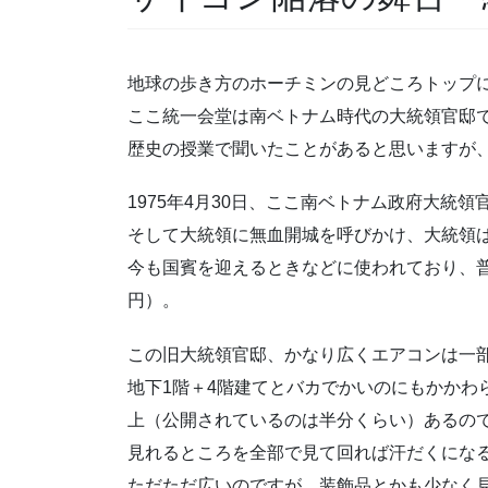
地球の歩き方のホーチミンの見どころトップ
ここ統一会堂は南ベトナム時代の大統領官邸
歴史の授業で聞いたことがあると思いますが
1975年4月30日、ここ南ベトナム政府大統
そして大統領に無血開城を呼びかけ、大統領
今も国賓を迎えるときなどに使われており、普段は
円）。
この旧大統領官邸、かなり広くエアコンは一
地下1階＋4階建てとバカでかいのにもかかわ
上（公開されているのは半分くらい）あるの
見れるところを全部で見て回れば汗だくにな
ただただ広いのですが、装飾品とかも少なく