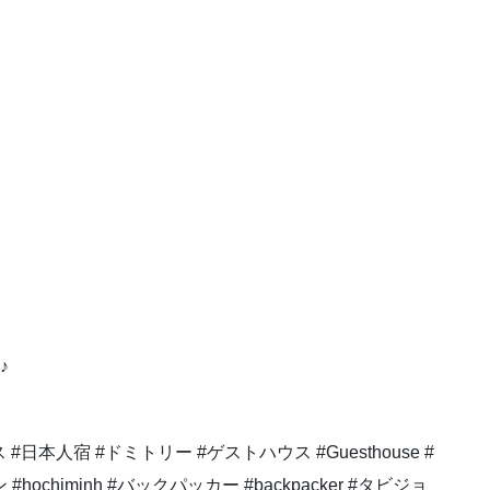
♪
 #日本人宿 #ドミトリー #ゲストハウス #Guesthouse #
hochiminh #バックパッカー #backpacker #タビジョ