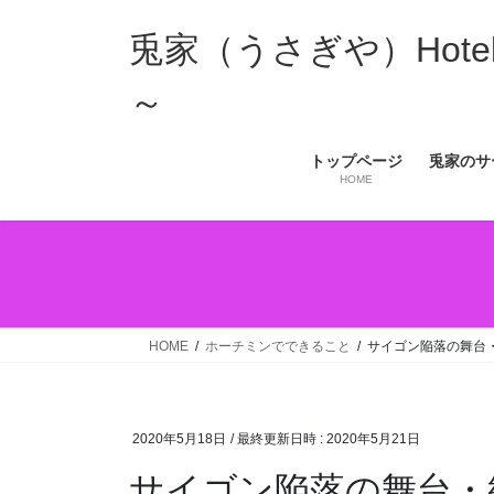
コ
ナ
ン
ビ
兎家（うさぎや）Hotel 
テ
ゲ
ン
ー
～
ツ
シ
へ
ョ
トップページ
兎家のサ
ス
ン
HOME
キ
に
ッ
移
プ
動
HOME
ホーチミンでできること
サイゴン陥落の舞台
2020年5月18日
/ 最終更新日時 :
2020年5月21日
サイゴン陥落の舞台・