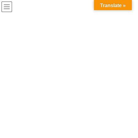
コ
ナ
兎家（うさぎや）Hotel & Guesthouse ホーチミンの日本人
Translate »
ン
ビ
宿 ～Usagiyah～
テ
ゲ
ン
ー
うさぎやの近くで
ツ
シ
へ
ョ
ス
ン
HOME
うさぎやの近くで
ベトナム麺料理・ブンチャーハノイ
キ
に
ッ
移
プ
動
2018年7月26日
/ 最終更新日時 :
2020年5月21日
うさぎやの近くで
ベトナム麺料理・ブンチャーハノ
イ
ベトナムは麺料理がとても多い！
ベトナムの麺といえばフォーですが、今日はブンチャーという麺
料理を食べに行きました。