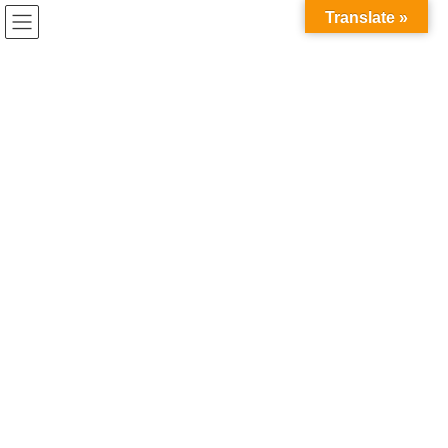
コ
ナ
兎家（うさぎや）Hotel & Guesthouse ホーチミンの日本人
Translate »
ン
ビ
宿 ～Usagiyah～
テ
ゲ
ン
ー
読み物
ツ
シ
へ
ョ
ス
ン
HOME
読み物
あるとめちゃ便利！VPNを使えばできること
キ
に
ッ
移
プ
動
2024年4月12日
/ 最終更新日時 :
2024年4月12日
読み物
あるとめちゃ便利！VPNを使えば
できること
あるとめちゃ便利！VPNを使えばで
きること