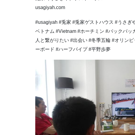
usagiyah.com
#usagiyah #兎家 #兎家ゲストハウス #うさぎや
ベトナム #Vietnam #ホーチミン #バック
人と繋がりたい #出会い #冬季五輪 #オリン
ーボード #ハーフパイプ #平野歩夢