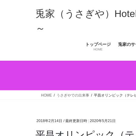
コ
ナ
ン
ビ
兎家（うさぎや）Hotel 
テ
ゲ
ン
ー
～
ツ
シ
へ
ョ
トップページ
兎家のサ
ス
ン
HOME
キ
に
ッ
移
プ
動
HOME
うさぎやでの出来事
平昌オリンピック（テレ
2018年2月14日
/ 最終更新日時 :
2020年5月21日
平昌オリンピック（テ