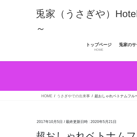
コ
ナ
ン
ビ
兎家（うさぎや）Hotel 
テ
ゲ
ン
ー
～
ツ
シ
へ
ョ
トップページ
兎家のサ
ス
ン
HOME
キ
に
ッ
移
プ
動
HOME
うさぎやでの出来事
超おしゃれベトナムフル
2017年10月5日
/ 最終更新日時 :
2020年5月21日
超おしゃれベトナムフ