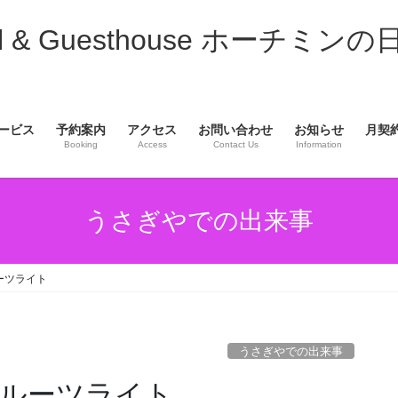
& Guesthouse ホーチミンの
ービス
予約案内
アクセス
お問い合わせ
お知らせ
月契
Booking
Access
Contact Us
Information
うさぎやでの出来事
ーツライト
うさぎやでの出来事
ルーツライト