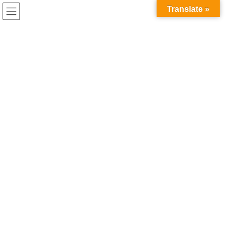
コ
ナ
兎家（うさぎや）Hotel & Guesthouse ホーチミンの日本人
Translate »
ン
ビ
宿 ～Usagiyah～
テ
ゲ
ン
ー
うさぎやの近くで
ツ
シ
へ
ョ
ス
ン
HOME
うさぎやの近くで
明日、明後日は10ドルドミは満室です
キ
に
ッ
移
プ
動
2017年12月29日
/ 最終更新日時 :
2020年5月21日
うさぎやの近くで
明日、明後日は10ドルドミは満室
です
あんまりにも行き過ぎてお店のひとと仲良くなってしまったロー
カルレストラン。
最近は行ったらハイタッチで迎えてくれます（笑）
年末に近付き兎家のお客さんもどんどん入ってます！