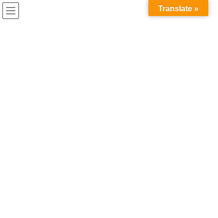
コ
ナ
兎家（うさぎや）Hotel & Guesthouse ホーチミンの日本人
Translate »
ン
ビ
宿 ～Usagiyah～
テ
ゲ
ン
ー
ゲストハウスのお客様
ツ
シ
へ
ョ
ス
ン
HOME
ゲストハウスのお客様
人懐っこさが半端ない！
キ
に
ッ
移
プ
動
2018年8月19日
/ 最終更新日時 :
2020年5月21日
ゲストハウスのお客様
人懐っこさが半端ない！
バックパッカー仲間の友人ファミリーが遊びに来てくれました！
10年以上前に知り合った彼女は今や3人の母に(●´ω`●)
久しぶりに会ったけど全然変わらんなぁ。
子どもたちは驚くほど人懐っこい！
初めて会ったのに親戚の子どもみたいでした（笑）