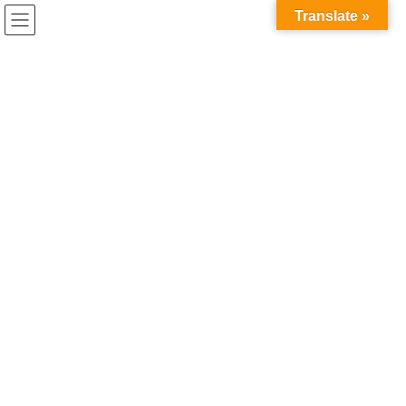
コ
ナ
兎家（うさぎや）Hotel & Guesthouse ホーチミンの日本人
Translate »
ン
ビ
宿 ～Usagiyah～
テ
ゲ
ン
ー
Yasuhiko
ツ
シ
へ
ョ
ス
ン
HOME
Yasuhiko
キ
に
ッ
移
プ
動
2026年8月4日
うさぎやでの出来事
2026年7月ボランティアスタッフよ
り
夏休み前の兎家。ホーチミンは雨季に入ってもあんまり雨が降ら
ない暑い日々が続いていました。 そんなときにお手伝いに来てく
れたしおりちゃん！ なんと彼女はコロナ前にゲストとして泊まり
に来てくれていた女の子でした！ ボランティ […]
2026年7月22日